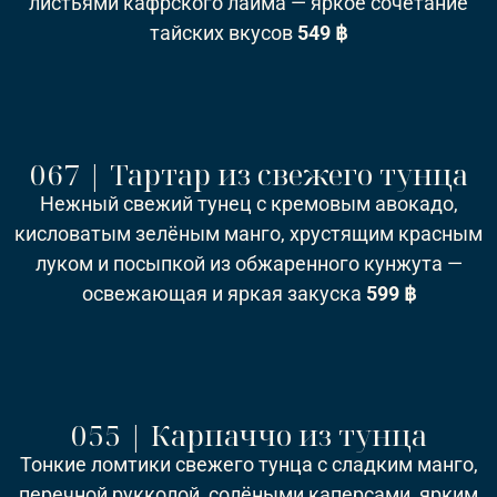
листьями кафрского лайма — яркое сочетание
тайских вкусов
549 ฿
067 | Тартар из свежего тунца
Нежный свежий тунец с кремовым авокадо,
кисловатым зелёным манго, хрустящим красным
луком и посыпкой из обжаренного кунжута —
освежающая и яркая закуска
599 ฿
055 | Карпаччо из тунца
Тонкие ломтики свежего тунца с сладким манго,
перечной рукколой, солёными каперсами, ярким