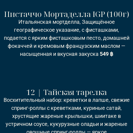
Пистаччо Мортаделла IGP (100г)
Итальянская мортделла, Защищённое
географическое указание, с фисташками,
подается с ярким фисташковым песто, домашней
фокаччей и кремовым французским маслом —
насыщенная и вкусная закуска
549 ฿
12 | Тайская тарелка
Восхитительный набор: креветки в лапше, свежие
спринг-роллы с креветками, куриные сатай,
хрустящие жареные крылышки, шиитаке в
устричном соусе, кукурузные оладьи и жареные
овощные спринг-роллы — яркое