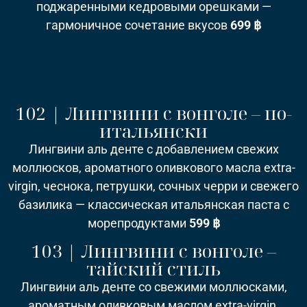
поджаренными кедровыми орешками —
гармоничное сочетание вкусов
699 ฿
102 | Лингвини с вонголе – по-
итальянски
Лингвини аль денте с добавлением свежих
моллюсков, ароматного оливкового масла extra-
virgin, чеснока, петрушки, сочных черри и свежего
базилика — классическая итальянская паста с
морепродуктами
5
99 ฿
103 | Лингвини с вонголе –
тайский стиль
Лингвини аль денте со свежими моллюсками,
ароматным оливковым маслом extra-virgin,