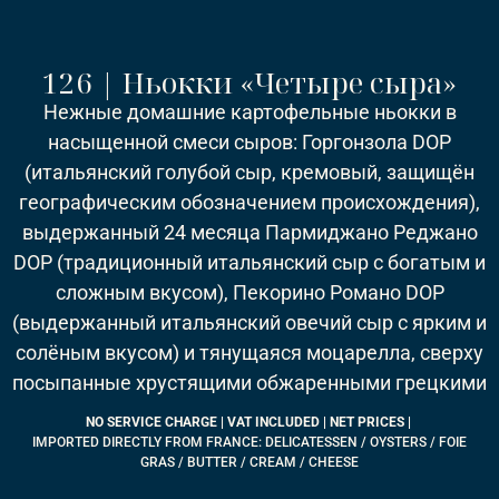
126 | Ньокки «Четыре сыра»
Нежные домашние картофельные ньокки в
насыщенной смеси сыров: Горгонзола DOP
(итальянский голубой сыр, кремовый, защищён
географическим обозначением происхождения),
выдержанный 24 месяца Пармиджано Реджано
DOP (традиционный итальянский сыр с богатым и
сложным вкусом), Пекорино Романо DOP
(выдержанный итальянский овечий сыр с ярким и
солёным вкусом) и тянущаяся моцарелла, сверху
посыпанные хрустящими обжаренными грецкими
орехами — богатая и согревающая классика
549 ฿
NO SERVICE CHARGE | VAT INCLUDED | NET PRICES |
IMPORTED DIRECTLY FROM FRANCE: DELICATESSEN / OYSTERS / FOIE
GRAS / BUTTER / CREAM / CHEESE